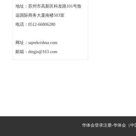
地址：苏州市高新区科发路101号致
远国际商务大厦南楼503室
电话：0512-66806280
网址：sajeekrishna.com
邮箱：dmgis@163.com
华体会登录注册-华体会（中